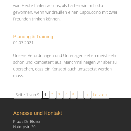
war. Heute fühlen wir uns, als hätten wir im Lotto
gewonnen, wenn wir draußen einen Cappuccino mit zwei
Freunden trinken können.
Planung & Training
01.03.2021
Unsere Verordnungen und Unterlagen sehen meist sehr
schön und kompetent aus. Manchmal neigen wir aber zu
übersehen, dass ein Konzept auch umgesetzt werden
muss.
Seite 1 von 9
1
2
3
4
5
...
»
Letzte »
Adresse und Kontakt
Praxis Dr. Elsner
Natorpstr. 30