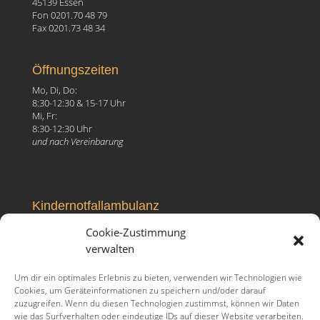
45139 Essen
Fon 0201.70 48 79
Fax 0201.73 48 34
Öffnungszeiten
Mo, Di, Do:
8:30-12:30 & 15-17 Uhr
Mi, Fr:
8:30-12:30 Uhr
und nach Vereinbarung
Kindernotfallambulanz
Elisabeth-Krankenhaus
Cookie-Zustimmung
Ruhrallee 81, 45138 Essen
verwalten
Fon 0201.27 99 096
Um dir ein optimales Erlebnis zu bieten, verwenden wir Technologien wie
Cookies, um Geräteinformationen zu speichern und/oder darauf
zuzugreifen. Wenn du diesen Technologien zustimmst, können wir Daten
wie das Surfverhalten oder eindeutige IDs auf dieser Website verarbeiten.