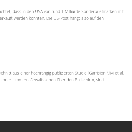
ichtet, dass in den USA von rund 1 Milliarde Sonderbriefmarken mit
erkauft werden konnten. Die US-Post hängt also auf den
sschnitt aus einer hochrangig publizierten Studie [Garrision MM et al.
n oder flimmern Gewaltszenen über den Bildschirm, sind