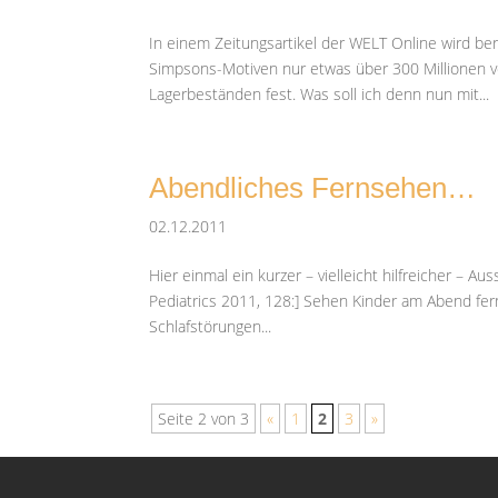
In einem Zeitungsartikel der WELT Online wird ber
Simpsons-Motiven nur etwas über 300 Millionen v
Lagerbeständen fest. Was soll ich denn nun mit...
Abendliches Fernsehen…
02.12.2011
Hier einmal ein kurzer – vielleicht hilfreicher – Au
Pediatrics 2011, 128:] Sehen Kinder am Abend fer
Schlafstörungen...
Seite 2 von 3
«
1
2
3
»