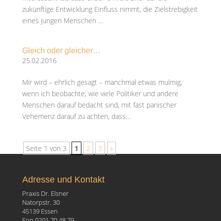
zukünftige Entwicklung Einfluss nimmt, die Zielstrebigkeit
eines jungen Menschen …
Gleich oder gleicher…
25.02.2016
Mir wird – ehrlich gesagt – manchmal etwas mulmig,
wenn ich beobachte, wie viele Politiker und andere
Menschen darauf bedacht sind, mit fast panischer
Vehemenz darauf zu achten, dass…
Seite 1 von 3
1
2
3
»
Adresse und Kontakt
Praxis Dr. Elsner
Natorpstr. 30
45139 Essen
Fon 0201.70 48 79