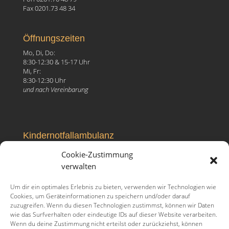
Fax 0201.73 48 34
Öffnungszeiten
Mo, Di, Do:
8:30-12:30 & 15-17 Uhr
Mi, Fr:
8:30-12:30 Uhr
und nach Vereinbarung
Kindernotfallambulanz
Elisabeth-Krankenhaus
Cookie-Zustimmung
Ruhrallee 81, 45138 Essen
verwalten
Fon 0201.27 99 096
Um dir ein optimales Erlebnis zu bieten, verwenden wir Technologien wie
Cookies, um Geräteinformationen zu speichern und/oder darauf
zuzugreifen. Wenn du diesen Technologien zustimmst, können wir Daten
wie das Surfverhalten oder eindeutige IDs auf dieser Website verarbeiten.
Wenn du deine Zustimmung nicht erteilst oder zurückziehst, können