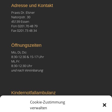
Adresse und Kontakt
Praxis Dr. Elsner
Natorpstr. 30
45139 Essen
Fon 0201.70 48 79
Fax 0201.73 48 34
Öffnungszeiten
Mo, Di, Do:
8:30-12:30 & 15-17 Uhr
Mi, Fr:
8:30-12:30 Uhr
und nach Vereinbarung
Kindernotfallambulanz
Elisabeth-Krankenhaus
Cookie-Zustimmung
Ruhrallee 81, 45138 Essen
verwalten
Fon 0201.27 99 096