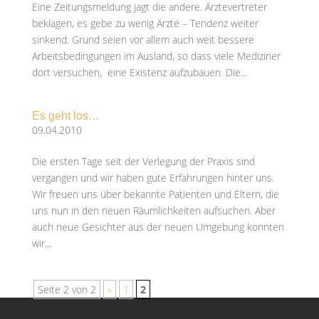
Eine Zeitungsmeldung jagt die andere. Ärztevertreter
beklagen, es gebe zu wenig Ärzte – Tendenz weiter
sinkend. Grund seien vor allem auch weit bessere
Arbeitsbedingungen im Ausland, so dass viele Mediziner
dort versuchen, eine Existenz aufzubauen. Die...
Es geht los…
09.04.2010
Die ersten Tage seit der Verlegung der Praxis sind
vergangen und wir haben gute Erfahrungen hinter uns.
Wir freuen uns über bekannte Patienten und Eltern, die
uns nun in den neuen Räumlichkeiten aufsuchen. Aber
auch neue Gesichter aus der neuen Umgebung konnten
wir...
Seite 2 von 2
«
1
2