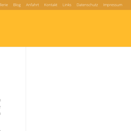
lerie
Blog
Anfahrt
Kontakt
Links
Datenschutz
Impressum
m
e
n
n