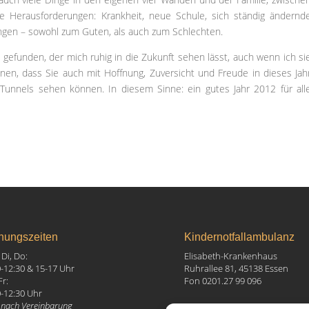
ele Herausforderungen: Krankheit, neue Schule, sich ständig ändernd
erungen – sowohl zum Guten, als auch zum Schlechten.
gefunden, der mich ruhig in die Zukunft sehen lässt, auch wenn ich si
hnen, dass Sie auch mit Hoffnung, Zuversicht und Freude in dieses Jah
nnels sehen können. In diesem Sinne: ein gutes Jahr 2012 für all
nungszeiten
Kindernotfallambulanz
Di, Do:
Elisabeth-Krankenhaus
0-12:30 & 15-17 Uhr
Ruhrallee 81, 45138 Essen
Fr:
Fon 0201.27 99 096
0-12:30 Uhr
 nach Vereinbarung