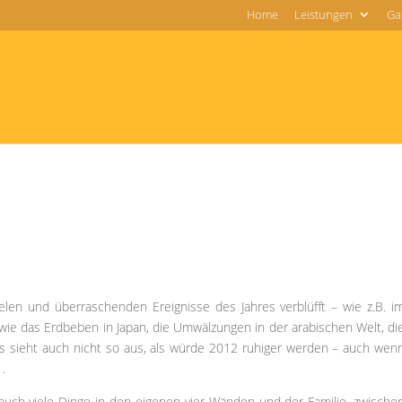
Home
Leistungen
Gal
len und überraschenden Ereignisse des Jahres verblüfft – wie z.B. i
wie das Erdbeben in Japan, die Umwälzungen in der arabischen Welt, di
 Es sieht auch nicht so aus, als würde 2012 ruhiger werden – auch wen
.
uch viele Dinge in den eigenen vier Wänden und der Familie, zwische