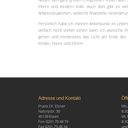
Eltern und Kindern statt. Auch dort gibt es vi
Arbeitssituationen, vielleicht finanzielle Veränd
Persönlich habe ich meinen Ankerpunkt im Leben 
vielfach nicht vorher sehen kann. Ich wünsche I
gehen und mindestens das Licht am Ende des Tu
Kinder, Teens und Eltern!
Adresse und Kontakt
Öff
Praxis Dr. Elsner
Mo, 
Natorpstr. 30
8:3
45139 Essen
Mi, 
Fon 0201.70 48 79
8:3
Fax 0201.73 48 34
und