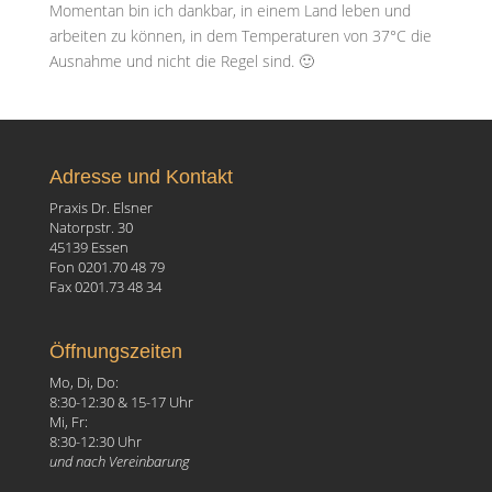
Momentan bin ich dankbar, in einem Land leben und
arbeiten zu können, in dem Temperaturen von 37°C die
Ausnahme und nicht die Regel sind. 🙂
Adresse und Kontakt
Praxis Dr. Elsner
Natorpstr. 30
45139 Essen
Fon 0201.70 48 79
Fax 0201.73 48 34
Öffnungszeiten
Mo, Di, Do:
8:30-12:30 & 15-17 Uhr
Mi, Fr:
8:30-12:30 Uhr
und nach Vereinbarung