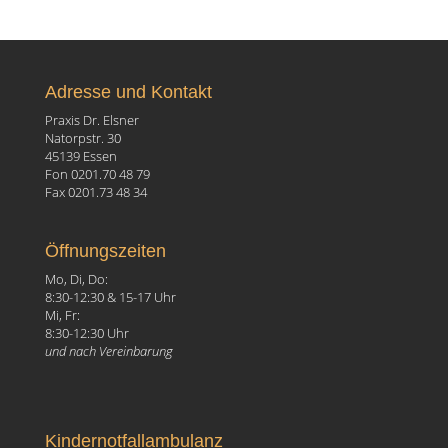
Adresse und Kontakt
Praxis Dr. Elsner
Natorpstr. 30
45139 Essen
Fon 0201.70 48 79
Fax 0201.73 48 34
Öffnungszeiten
Mo, Di, Do:
8:30-12:30 & 15-17 Uhr
Mi, Fr:
8:30-12:30 Uhr
und nach Vereinbarung
Kindernotfallambulanz