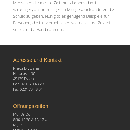
Menschen die meiste Zeit ihres Lebens damit
verbringen, an ihrem eigenen Missgeschick anderen die
Schuld zu geben. Nun gibt es genügend Beispiele für
Personen, die trotz erheblicher Nachteile, ihre Zukunft
selbst in die Hand nahmen…
Adresse und Kontakt
Praxis Dr. Elsner
Natorpstr. 30
45139 Essen
Fon 0201.70 48 79
Fax 0201.73 48 34
Öffnungszeiten
Mo, Di, Do:
8:30-12:30 & 15-17 Uhr
Mi, Fr: