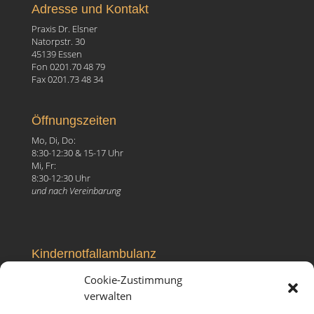
Adresse und Kontakt
Praxis Dr. Elsner
Natorpstr. 30
45139 Essen
Fon 0201.70 48 79
Fax 0201.73 48 34
Öffnungszeiten
Mo, Di, Do:
8:30-12:30 & 15-17 Uhr
Mi, Fr:
8:30-12:30 Uhr
und nach Vereinbarung
Kindernotfallambulanz
Elisabeth-Krankenhaus
Cookie-Zustimmung
Ruhrallee 81, 45138 Essen
verwalten
Fon 0201.27 99 096