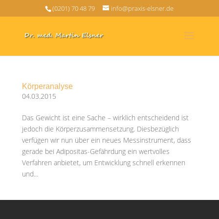
(0201) 70 48 79
info@praxis-elsner.de
Körperanalyse
04.03.2015
Das Gewicht ist eine Sache – wirklich entscheidend ist
jedoch die Körperzusammensetzung. Diesbezüglich
verfügen wir nun über ein neues Messinstrument, dass
gerade bei Adipositas-Gefährdung ein wertvolles
Verfahren anbietet, um Entwicklung schnell erkennen
und...