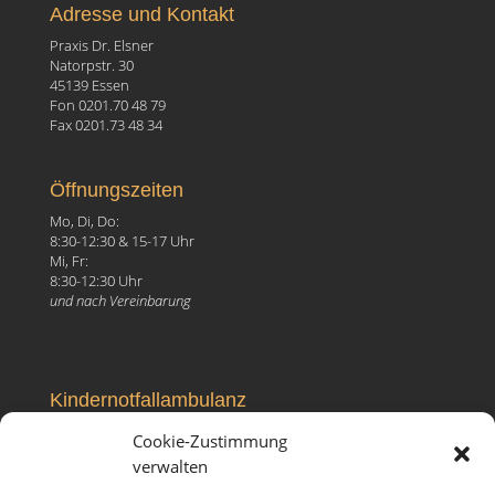
Adresse und Kontakt
Praxis Dr. Elsner
Natorpstr. 30
45139 Essen
Fon 0201.70 48 79
Fax 0201.73 48 34
Öffnungszeiten
Mo, Di, Do:
8:30-12:30 & 15-17 Uhr
Mi, Fr:
8:30-12:30 Uhr
und nach Vereinbarung
Kindernotfallambulanz
Elisabeth-Krankenhaus
Cookie-Zustimmung
Ruhrallee 81, 45138 Essen
verwalten
Fon 0201.27 99 096