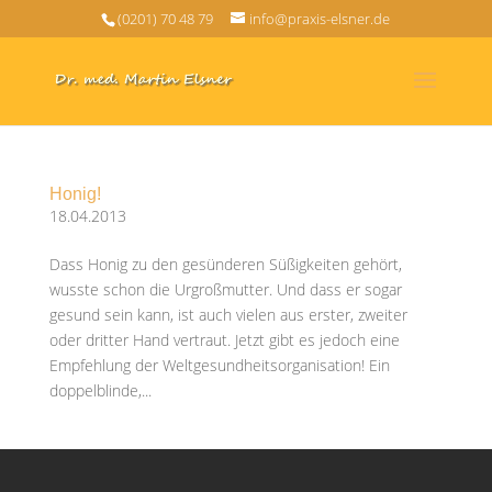
(0201) 70 48 79
info@praxis-elsner.de
Honig!
18.04.2013
Dass Honig zu den gesünderen Süßigkeiten gehört,
wusste schon die Urgroßmutter. Und dass er sogar
gesund sein kann, ist auch vielen aus erster, zweiter
oder dritter Hand vertraut. Jetzt gibt es jedoch eine
Empfehlung der Weltgesundheitsorganisation! Ein
doppelblinde,...