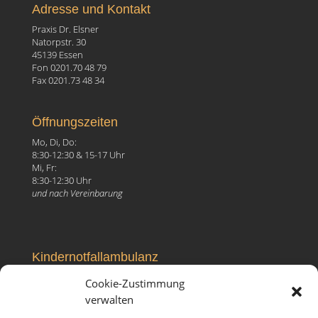
Adresse und Kontakt
Praxis Dr. Elsner
Natorpstr. 30
45139 Essen
Fon 0201.70 48 79
Fax 0201.73 48 34
Öffnungszeiten
Mo, Di, Do:
8:30-12:30 & 15-17 Uhr
Mi, Fr:
8:30-12:30 Uhr
und nach Vereinbarung
Kindernotfallambulanz
Elisabeth-Krankenhaus
Cookie-Zustimmung
Ruhrallee 81, 45138 Essen
verwalten
Fon 0201.27 99 096