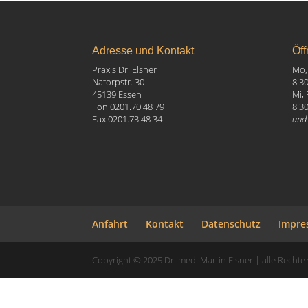
Adresse und Kontakt
Öff
Praxis Dr. Elsner
Mo, 
Natorpstr. 30
8:3
45139 Essen
Mi, 
Fon 0201.70 48 79
8:3
Fax 0201.73 48 34
und
Anfahrt
Kontakt
Datenschutz
Impre
Copyright © 2025 Dr. med. Martin Elsner | alle Rechte