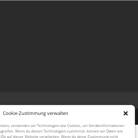
Cookie-Zustimmung verwalten
 bieten, verwenden wir Technologien wie Cookies, um Geräteinformationen
ugreifen. Wenn du diesen Technologien zustimmst, können wir Daten wie
e IDs auf dieser Website verarbeiten. Wenn du deine Zustimmung nicht