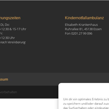
nungszeiten
Kindernotfallambulanz
Di, Do:
Elisabeth-Krankenhaus
0-12:30 & 15-17 Uhr
Ruhrallee 81, 45138 Essen
Fr:
Fon 0201.27 99 096
0-12:30 Uhr
 nach Vereinbarung
ssum
 vorbehalten
Um dir ein optimales Erlebnis zu
zu speichern und/oder darauf zuz
das Surfverhalten oder eindeutig