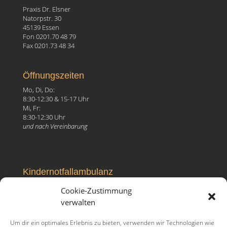
Praxis Dr. Elsner
Natorpstr. 30
45139 Essen
Fon 0201.70 48 79
Fax 0201.73 48 34
Öffnungszeiten
Mo, Di, Do:
8:30-12:30 & 15-17 Uhr
Mi, Fr:
8:30-12:30 Uhr
und nach Vereinbarung
Kindernotfallambulanz
Elisabeth-Krankenhaus
Cookie-Zustimmung
Ruhrallee 81, 45138 Essen
verwalten
Fon 0201.27 99 096
Um dir ein optimales Erlebnis zu bieten, verwenden wir Technologien wie