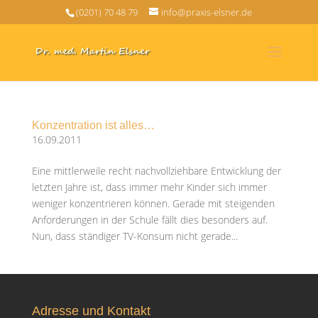
(0201) 70 48 79
info@praxis-elsner.de
Konzentration ist alles…
16.09.2011
Eine mittlerweile recht nachvollziehbare Entwicklung der
letzten Jahre ist, dass immer mehr Kinder sich immer
weniger konzentrieren können. Gerade mit steigenden
Anforderungen in der Schule fällt dies besonders auf.
Nun, dass ständiger TV-Konsum nicht gerade...
Adresse und Kontakt