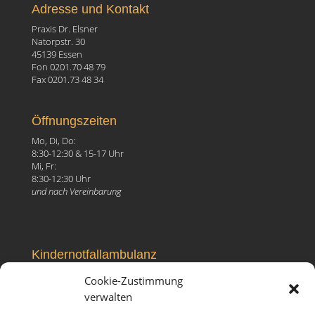
Adresse und Kontakt
Praxis Dr. Elsner
Natorpstr. 30
45139 Essen
Fon 0201.70 48 79
Fax 0201.73 48 34
Öffnungszeiten
Mo, Di, Do:
8:30-12:30 & 15-17 Uhr
Mi, Fr:
8:30-12:30 Uhr
und nach Vereinbarung
Kindernotfallambulanz
Elisabeth-Krankenhaus
Cookie-Zustimmung
Ruhrallee 81, 45138 Essen
verwalten
Fon 0201.27 99 096