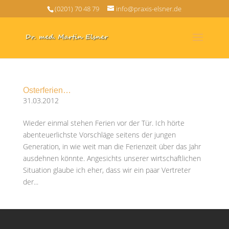
(0201) 70 48 79
info@praxis-elsner.de
Osterferien…
31.03.2012
Wieder einmal stehen Ferien vor der Tür. Ich hörte
abenteuerlichste Vorschläge seitens der jungen
Generation, in wie weit man die Ferienzeit über das Jahr
ausdehnen könnte. Angesichts unserer wirtschaftlichen
Situation glaube ich eher, dass wir ein paar Vertreter
der...