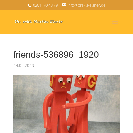
(0201) 70 48 79
info@praxis-elsner.de
friends-536896_1920
14.02.2019