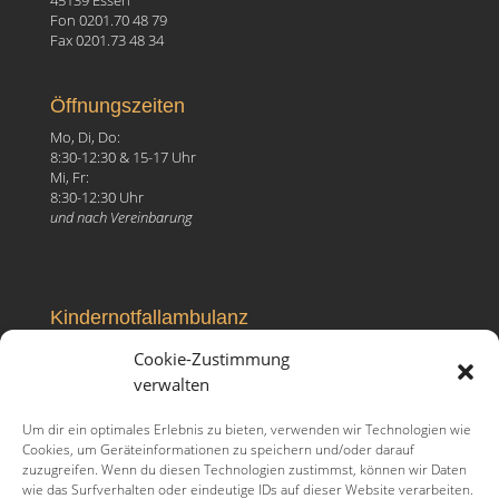
Fon 0201.70 48 79
Fax 0201.73 48 34
Öffnungszeiten
Mo, Di, Do:
8:30-12:30 & 15-17 Uhr
Mi, Fr:
8:30-12:30 Uhr
und nach Vereinbarung
Kindernotfallambulanz
Elisabeth-Krankenhaus
Cookie-Zustimmung
Ruhrallee 81, 45138 Essen
verwalten
Fon 0201.27 99 096
Um dir ein optimales Erlebnis zu bieten, verwenden wir Technologien wie
Cookies, um Geräteinformationen zu speichern und/oder darauf
zuzugreifen. Wenn du diesen Technologien zustimmst, können wir Daten
wie das Surfverhalten oder eindeutige IDs auf dieser Website verarbeiten.