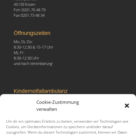
45139 Essen
Fon 0201.70 48 79
Fax 0201.73 48 34
Öffnungszeiten
Mo, Di, Do:
8:30-12:30 & 15-17 Uhr
Mi, Fr:
8:30-12:30 Uhr
und nach Vereinbarung
Kindernotfallambulanz
Elisabeth-Krankenhaus
Cookie-Zustimmung
Ruhrallee 81, 45138 Essen
verwalten
Fon 0201.27 99 096
Um dir ein optimales Erlebnis zu bieten, verwenden wir Technologien wie
Cookies, um Geräteinformationen zu speichern und/oder darauf
zuzugreifen. Wenn du diesen Technologien zustimmst, können wir Daten