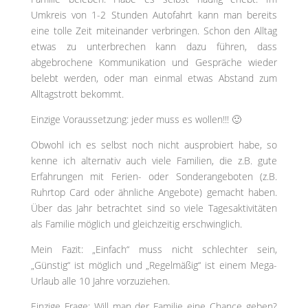
Umkreis von 1-2 Stunden Autofahrt kann man bereits
eine tolle Zeit miteinander verbringen. Schon den Alltag
etwas zu unterbrechen kann dazu führen, dass
abgebrochene Kommunikation und Gespräche wieder
belebt werden, oder man einmal etwas Abstand zum
Alltagstrott bekommt.
Einzige Voraussetzung: jeder muss es wollen!!! 🙂
Obwohl ich es selbst noch nicht ausprobiert habe, so
kenne ich alternativ auch viele Familien, die z.B. gute
Erfahrungen mit Ferien- oder Sonderangeboten (z.B.
Ruhrtop Card oder ähnliche Angebote) gemacht haben.
Über das Jahr betrachtet sind so viele Tagesaktivitäten
als Familie möglich und gleichzeitig erschwinglich.
Mein Fazit: „Einfach“ muss nicht schlechter sein,
„Günstig“ ist möglich und „Regelmäßig“ ist einem Mega-
Urlaub alle 10 Jahre vorzuziehen.
Einzige Frage: Will man der Familie eine Chance geben?