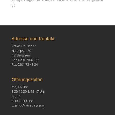
🙂
Adresse und Kontakt
Praxis Dr. Elsner
Natorpstr. 30
45139 Essen
Fon 0201.70 48 79
Fax 0201.73 48 34
Öffnungszeiten
Mo, Di, Do:
8:30-12:30 & 15-17 Uhr
Mi, Fr:
8:30-12:30 Uhr
und nach Vereinbarung